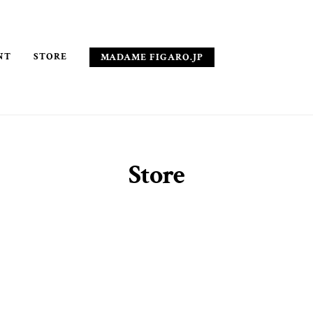
NT
STORE
MADAME FIGARO.JP
Store